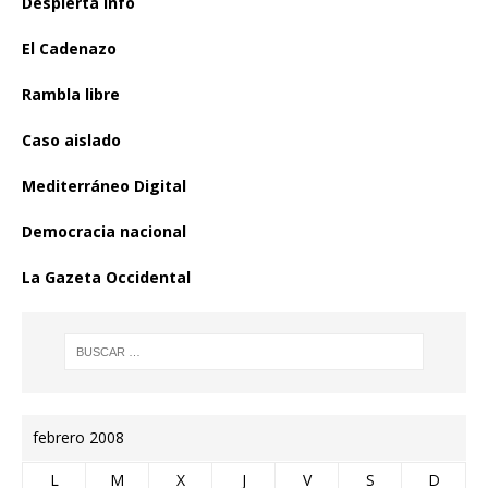
Despierta Info
El Cadenazo
Rambla libre
Caso aislado
Mediterráneo Digital
Democracia nacional
La Gazeta Occidental
febrero 2008
L
M
X
J
V
S
D