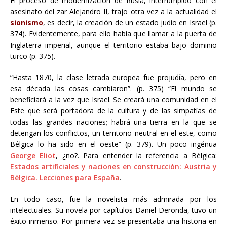
El proceso de modernización de Rusia, interrumpido con el
asesinato del zar Alejandro II, trajo otra vez a la actualidad el
sionismo
, es decir, la creación de un estado judío en Israel (p.
374). Evidentemente, para ello había que llamar a la puerta de
Inglaterra imperial, aunque el territorio estaba bajo dominio
turco (p. 375).
“Hasta 1870, la clase letrada europea fue projudía, pero en
esa década las cosas cambiaron”. (p. 375) “El mundo se
beneficiará a la vez que Israel. Se creará una comunidad en el
Este que será portadora de la cultura y de las simpatías de
todas las grandes naciones; habrá una tierra en la que se
detengan los conflictos, un territorio neutral en el este, como
Bélgica lo ha sido en el oeste” (p. 379). Un poco ingénua
George Eliot
, ¿no?. Para entender la referencia a Bélgica:
Estados artificiales y naciones en construcción: Austria y
Bélgica. Lecciones para España
.
En todo caso, fue la novelista más admirada por los
intelectuales. Su novela por capítulos Daniel Deronda, tuvo un
éxito inmenso. Por primera vez se presentaba una historia en