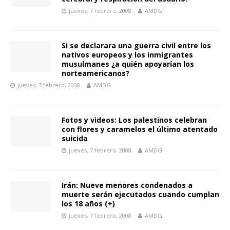
jueves, 7 febrero, 2008
AMDG
Si se declarara una guerra civil entre los
nativos europeos y los inmigrantes
musulmanes ¿a quién apoyarían los
norteamericanos?
jueves, 7 febrero, 2008
AMDG
Fotos y videos: Los palestinos celebran
con flores y caramelos el último atentado
suicida
jueves, 7 febrero, 2008
AMDG
Irán: Nueve menores condenados a
muerte serán ejecutados cuando cumplan
los 18 años (+)
jueves, 7 febrero, 2008
AMDG