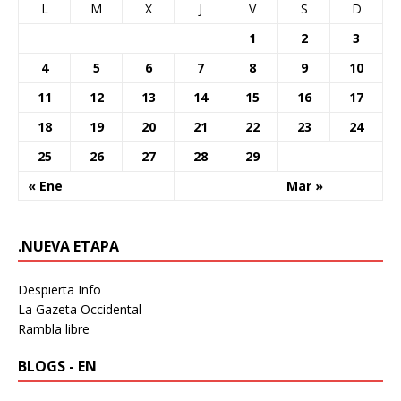
L
M
X
J
V
S
D
1
2
3
4
5
6
7
8
9
10
11
12
13
14
15
16
17
18
19
20
21
22
23
24
25
26
27
28
29
« Ene
Mar »
.NUEVA ETAPA
Despierta Info
La Gazeta Occidental
Rambla libre
BLOGS - EN