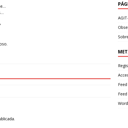
PÁG
se…
os…
AGIT
?
Obser
Sobre
ioso.
MET
Regis
Acce
Feed
Feed
Word
ublicada.