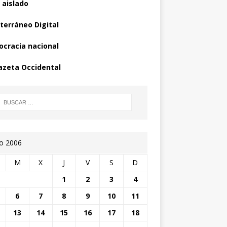
 aislado
terráneo Digital
cracia nacional
azeta Occidental
io 2006
M
X
J
V
S
D
1
2
3
4
6
7
8
9
10
11
13
14
15
16
17
18