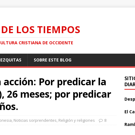
 DE LOS TIEMPOS
CULTURA CRISTIANA DE OCCIDENTE
MEZQUITAS
SOBRE ESTE BLOG
n acción: Por predicar la
SIT
DIA
), 26 meses; por predicar
Desp
años.
El C
onesia
,
Noticias sorprendentes
,
Religión y religiones
8
Ramb