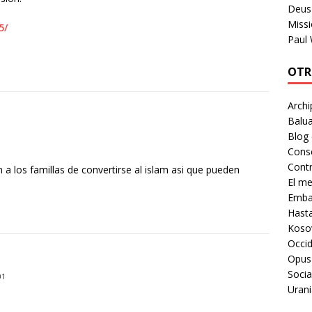
Deus 
Missi
5/
Paul
OTR
Archi
Balua
Blog
Cons
Contr
a los famillas de convertirse al islam asi que pueden
El m
Embaj
Hast
Koso
Occid
Opus
Socia
01
Urani