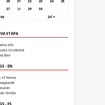
20
21
22
23
24
25
27
28
29
30
May
Jul »
EVA ETAPA
erta Info
zeta Occidental
a libre
S - EN
 of Vienna
waypundit
asarán
iah Shoher
S - ES