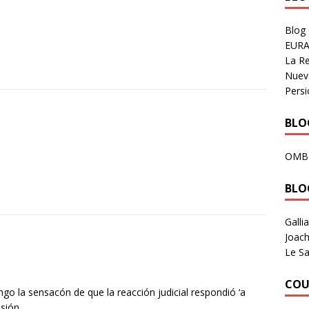
Blog
EURA
La R
Nuev
Persi
BLOG
OMB
BLO
Galli
Joach
Le Sa
COU
go la sensacón de que la reacción judicial respondió ‘a
sión.