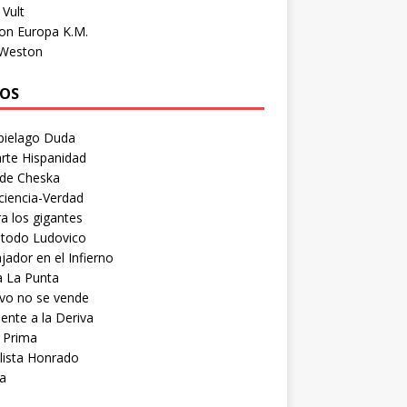
Vult
on Europa K.M.
 Weston
OS
pielago Duda
rte Hispanidad
 de Cheska
ciencia-Verdad
a los gigantes
etodo Ludovico
ador en el Infierno
a La Punta
vo no se vende
ente a la Deriva
 Prima
lista Honrado
a