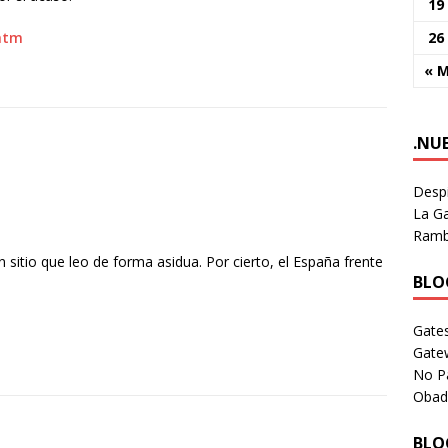
19
26
.htm
« 
.NU
Despi
La Ga
Rambl
sitio que leo de forma asidua. Por cierto, el España frente
BLOG
Gates
Gate
No P
Obad
BLOG