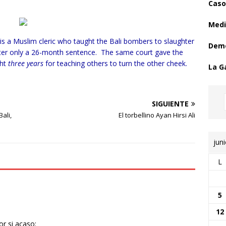
Caso
Medi
is a Muslim cleric who taught the Bali bombers to slaughter
Demo
after only a 26-month sentence. The same court gave the
ght
three years
for teaching others to turn the other cheek.
La G
SIGUIENTE
ali,
El torbellino Ayan Hirsi Ali
jun
L
5
12
r si acaso: