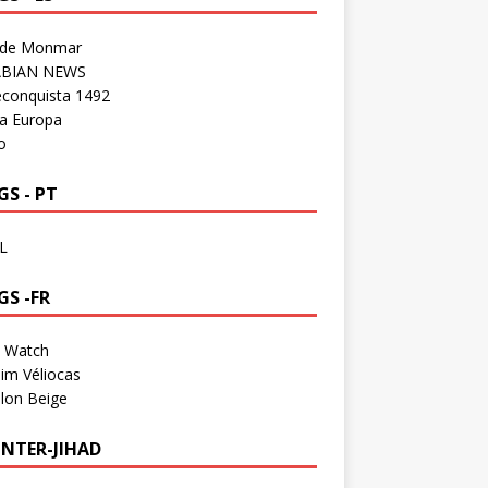
 de Monmar
BIAN NEWS
econquista 1492
a Europa
o
S - PT
L
GS -FR
a Watch
im Véliocas
lon Beige
NTER-JIHAD