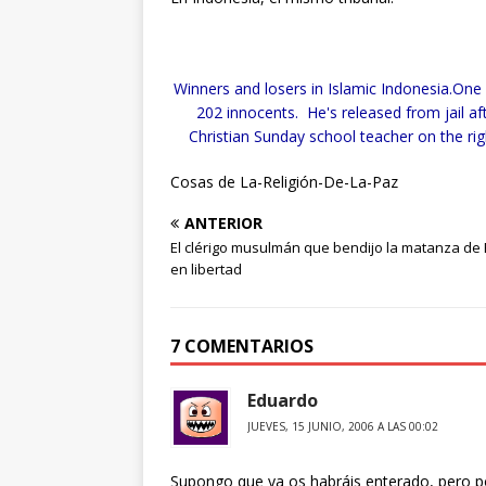
Winners and losers in Islamic Indonesia.One 
202 innocents. He's released from jail 
Christian Sunday school teacher on the ri
Cosas de La-Religión-De-La-Paz
ANTERIOR
El clérigo musulmán que bendijo la matanza de B
en libertad
7 COMENTARIOS
Eduardo
JUEVES, 15 JUNIO, 2006 A LAS 00:02
Supongo que ya os habráis enterado, pero po