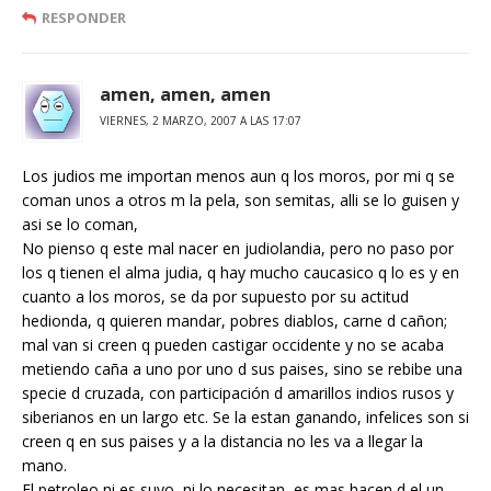
RESPONDER
amen, amen, amen
VIERNES, 2 MARZO, 2007 A LAS 17:07
Los judios me importan menos aun q los moros, por mi q se
coman unos a otros m la pela, son semitas, alli se lo guisen y
asi se lo coman,
No pienso q este mal nacer en judiolandia, pero no paso por
los q tienen el alma judia, q hay mucho caucasico q lo es y en
cuanto a los moros, se da por supuesto por su actitud
hedionda, q quieren mandar, pobres diablos, carne d cañon;
mal van si creen q pueden castigar occidente y no se acaba
metiendo caña a uno por uno d sus paises, sino se rebibe una
specie d cruzada, con participación d amarillos indios rusos y
siberianos en un largo etc. Se la estan ganando, infelices son si
creen q en sus paises y a la distancia no les va a llegar la
mano.
El petroleo ni es suyo, ni lo necesitan, es mas hacen d el un