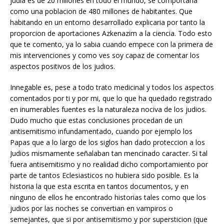
judia es de 20 millones en todo el mundo, se comportaria
como una poblacion de 480 millones de habitantes. Que
habitando en un entorno desarrollado explicaria por tanto la
proporcion de aportaciones Azkenazim a la ciencia. Todo esto
que te comento, ya lo sabia cuando empece con la primera de
mis intervenciones y como ves soy capaz de comentar los
aspectos positivos de los judios.
Innegable es, pese a todo trato medicinal y todos los aspectos
comentados por ti y por mi, que lo que ha quedado registrado
en inumerables fuentes es la naturaleza nociva de los judios.
Dudo mucho que estas conclusiones procedan de un
antisemitismo infundamentado, cuando por ejemplo los
Papas que a lo largo de los siglos han dado proteccion a los
Judios mismamente señalaban tan mencinado caracter. Si tal
fuera antisemitismo y no realidad dicho comportamiento por
parte de tantos Eclesiasticos no hubiera sido posible. Es la
historia la que esta escrita en tantos documentos, y en
ninguno de ellos he encontrado historias tales como que los
judios por las noches se convertian en vampiros o
semejantes, que si por antisemitismo y por supersticion (que