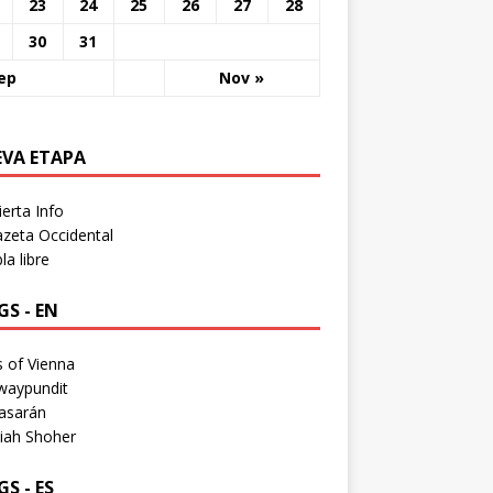
23
24
25
26
27
28
30
31
ep
Nov »
EVA ETAPA
erta Info
zeta Occidental
a libre
S - EN
 of Vienna
waypundit
asarán
iah Shoher
S - ES