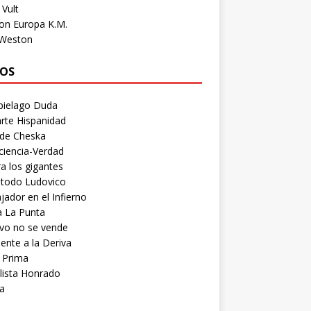
Vult
on Europa K.M.
 Weston
OS
pielago Duda
rte Hispanidad
 de Cheska
ciencia-Verdad
a los gigantes
etodo Ludovico
ador en el Infierno
a La Punta
vo no se vende
ente a la Deriva
 Prima
lista Honrado
a