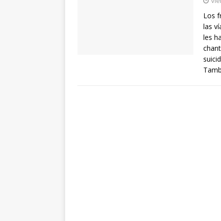
vie
Los f
las v
les h
chant
suici
Tamb