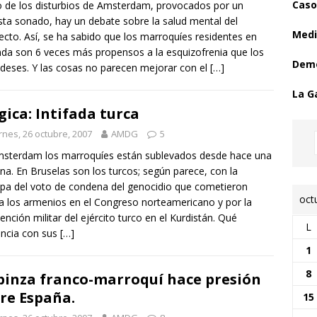
Caso
lo de los disturbios de Amsterdam, provocados por un
ista sonado, hay un debate sobre la salud mental del
Medi
fecto. Así, se ha sabido que los marroquíes residentes en
da son 6 veces más propensos a la esquizofrenia que los
Demo
deses. Y las cosas no parecen mejorar con el
[…]
La G
gica: Intifada turca
rnes, 26 octubre, 2007
AMDG
5
sterdam los marroquíes están sublevados desde hace una
a. En Bruselas son los turcos; según parece, con la
lpa del voto de condena del genocidio que cometieron
oct
a los armenios en el Congreso norteamericano y por la
vención militar del ejército turco en el Kurdistán. Qué
L
encia con sus
[…]
1
8
pinza franco-marroquí hace presión
re España.
15