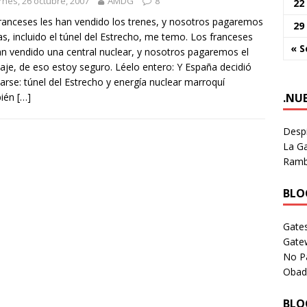
rnes, 26 octubre, 2007
AMDG
8
22
ranceses les han vendido los trenes, y nosotros pagaremos
29
ías, incluido el túnel del Estrecho, me temo. Los franceses
« S
an vendido una central nuclear, y nosotros pagaremos el
aje, de eso estoy seguro. Léelo entero: Y España decidió
darse: túnel del Estrecho y energía nuclear marroquí
.NU
ién
[…]
Despi
La Ga
Rambl
BLOG
Gates
Gate
No P
Obad
BLOG