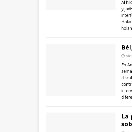
Al hi
yijad
inter
Holan
holan
Bél
vie
En Am
seman
discu
contr
inter
difer
La 
sob