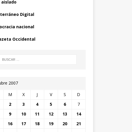
 aislado
terráneo Digital
cracia nacional
azeta Occidental
ubre 2007
M
X
J
V
S
D
2
3
4
5
6
7
9
10
11
12
13
14
16
17
18
19
20
21