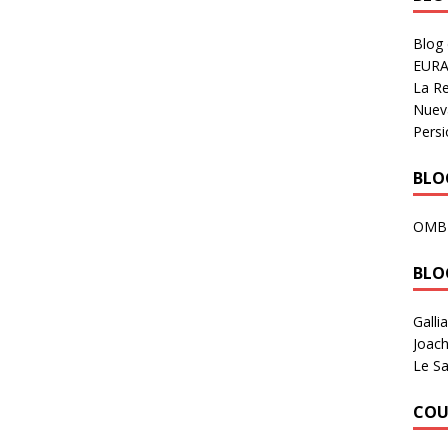
Blog
EURA
La R
Nuev
Persi
BLOG
OMB
BLO
Galli
Joach
Le Sa
COU