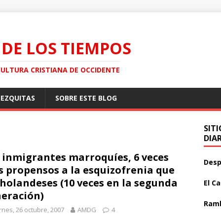
 DE LOS TIEMPOS
CULTURA CRISTIANA DE OCCIDENTE
MEZQUITAS
SOBRE ESTE BLOG
SIT
DIA
 inmigrantes marroquíes, 6 veces
Desp
 propensos a la esquizofrenia que
 holandeses (10 veces en la segunda
El C
eración)
Ramb
rnes, 26 octubre, 2007
AMDG
4