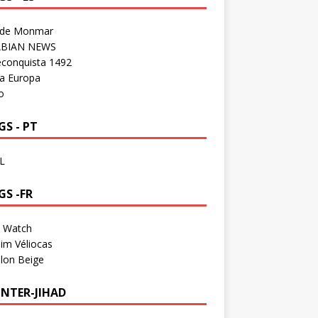
 de Monmar
BIAN NEWS
econquista 1492
a Europa
o
S - PT
L
GS -FR
a Watch
im Véliocas
lon Beige
NTER-JIHAD