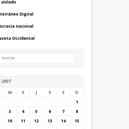
 aislado
terráneo Digital
cracia nacional
azeta Occidental
o 2007
M
X
J
V
S
D
1
3
4
5
6
7
8
10
11
12
13
14
15