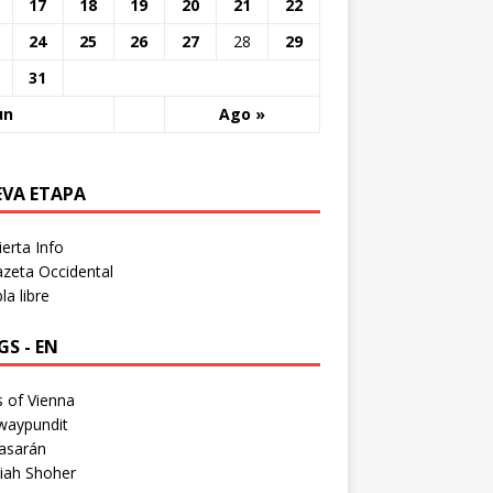
17
18
19
20
21
22
24
25
26
27
28
29
31
un
Ago »
EVA ETAPA
erta Info
zeta Occidental
a libre
S - EN
 of Vienna
waypundit
asarán
iah Shoher