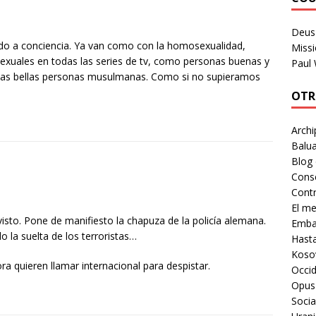
Deus 
ado a conciencia. Ya van como con la homosexualidad,
Missi
xuales en todas las series de tv, como personas buenas y
Paul
 las bellas personas musulmanas. Como si no supieramos
OTR
Archi
Balua
Blog
Cons
Contr
El m
visto. Pone de manifiesto la chapuza de la policía alemana.
Embaj
o la suelta de los terroristas…
Hast
Koso
 quieren llamar internacional para despistar.
Occid
Opus
Socia