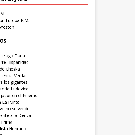
Vult
on Europa K.M.
 Weston
OS
pielago Duda
rte Hispanidad
 de Cheska
ciencia-Verdad
a los gigantes
etodo Ludovico
ador en el Infierno
a La Punta
vo no se vende
ente a la Deriva
 Prima
lista Honrado