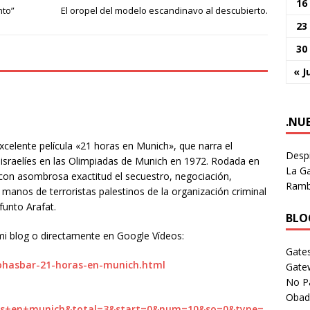
16
nto”
El oropel del modelo escandinavo al descubierto.
23
30
« J
.NU
celente película «21 horas en Munich», que narra el
Despi
s israelíes en las Olimpiadas de Munich en 1972. Rodada en
La Ga
con asombrosa exactitud el secuestro, negociación,
Rambl
a manos de terroristas palestinos de la organización criminal
funto Arafat.
BLOG
 mi blog o directamente en Google Vídeos:
Gates
eohasbar-21-horas-en-munich.html
Gate
No P
Obad
as+en+munich&total=3&start=0&num=10&so=0&type=