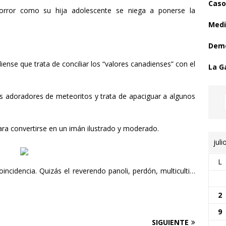
Caso
horror como su hija adolescente se niega a ponerse la
Medi
Demo
nse que trata de conciliar los “valores canadienses” con el
La G
os adoradores de meteoritos y trata de apaciguar a algunos
a convertirse en un imán ilustrado y moderado.
juli
L
oincidencia. Quizás el reverendo panoli, perdón, multiculti…
2
9
SIGUIENTE