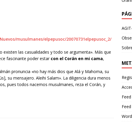
Urani
PÁG
AGIT
Obser
d/Nuevos/musulmanes/elpepusoc/20070731elpepusoc_2/
Sobre
 no existen las casualidades y todo se argumenta». Más que
rece fascinante poder estar
con el Corán en mi cama
,
MET
ulmán pronuncia «no hay más dios que Alá y Mahoma, su
Regis
esús], su mensajero. Aleihi Salam». La diligencia dura menos
ndos, pues todos nacemos musulmanes, reza el Corán, y
Acce
Feed
Feed
Word