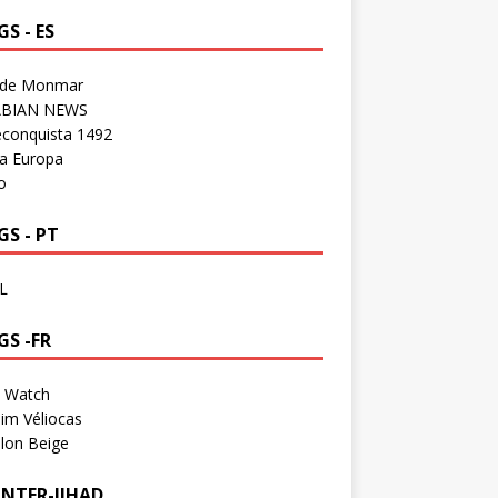
S - ES
 de Monmar
BIAN NEWS
econquista 1492
a Europa
o
S - PT
L
GS -FR
a Watch
im Véliocas
lon Beige
NTER-JIHAD