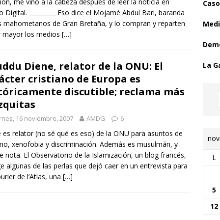
xión, me vino a la cabeza después de leer la noticia en
Caso
 Digital. _________ Eso dice el Mojamé Abdul Bari, baranda
s mahometanos de Gran Bretaña, y lo compran y reparten
Medi
r mayor los medios
[…]
Demo
ddu Diene, relator de la ONU: El
La G
ácter cristiano de Europa es
tóricamente discutible; reclama más
quitas
rnes, 16 noviembre, 2007
AMDG
6
 es relator (no sé qué es eso) de la ONU para asuntos de
nov
mo, xenofobia y discriminación. Además es musulmán, y
e nota. El Observatorio de la Islamización, un blog francés,
L
e algunas de las perlas que dejó caer en un entrevista para
urier de l’Atlas, una
[…]
5
12