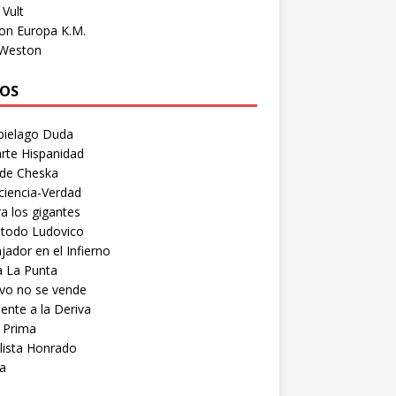
Vult
on Europa K.M.
 Weston
OS
pielago Duda
rte Hispanidad
 de Cheska
ciencia-Verdad
a los gigantes
etodo Ludovico
ador en el Infierno
a La Punta
vo no se vende
ente a la Deriva
 Prima
lista Honrado
a