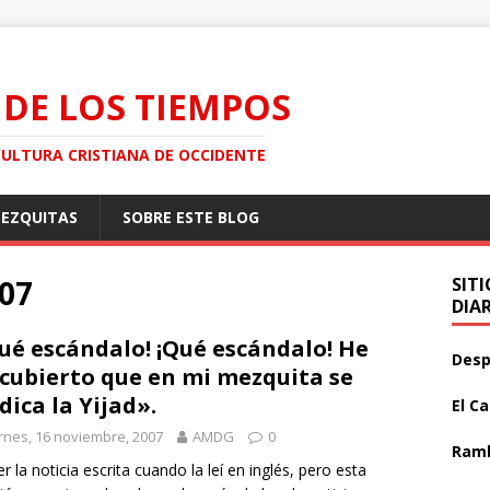
 DE LOS TIEMPOS
CULTURA CRISTIANA DE OCCIDENTE
MEZQUITAS
SOBRE ESTE BLOG
007
SIT
DIA
ué escándalo! ¡Qué escándalo! He
Desp
cubierto que en mi mezquita se
dica la Yijad».
El C
rnes, 16 noviembre, 2007
AMDG
0
Ramb
er la noticia escrita cuando la leí en inglés, pero esta