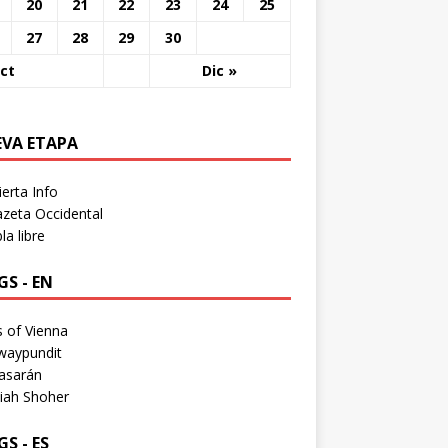
20
21
22
23
24
25
27
28
29
30
ct
Dic »
EVA ETAPA
erta Info
zeta Occidental
a libre
S - EN
 of Vienna
waypundit
asarán
iah Shoher
S - ES