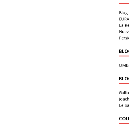
Blog
EURA
La R
Nuev
Persi
BLOG
OMB
BLO
Galli
Joach
Le Sa
COU