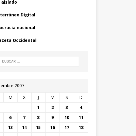
 aislado
terráneo Digital
cracia nacional
azeta Occidental
iembre 2007
M
X
J
V
S
D
1
2
3
4
6
7
8
9
10
11
13
14
15
16
17
18