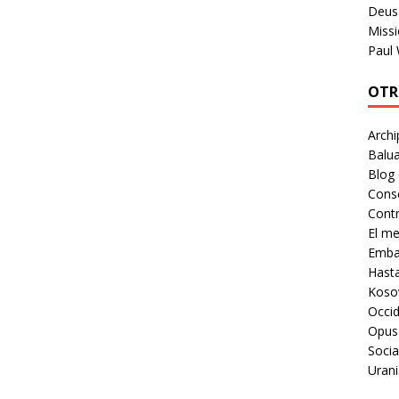
Deus 
Missi
Paul
OTR
Archi
Balua
Blog
Cons
Contr
El m
Embaj
Hast
Koso
Occid
Opus
Socia
Urani