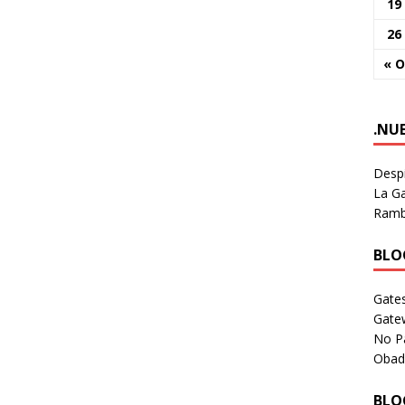
19
26
« O
.NU
Despi
La Ga
Rambl
BLOG
Gates
Gate
No P
Obad
BLOG