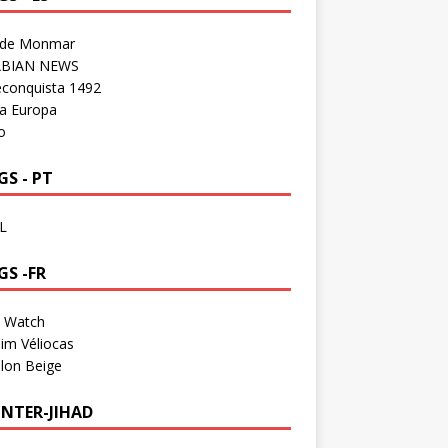
 de Monmar
BIAN NEWS
econquista 1492
a Europa
o
S - PT
L
GS -FR
a Watch
im Véliocas
lon Beige
NTER-JIHAD