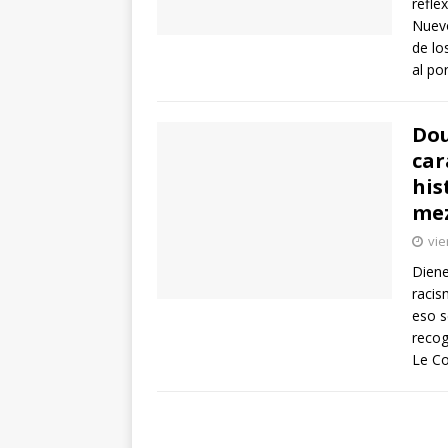
refle
Nuevo
de lo
al po
Dou
car
his
mez
vie
Diene
racis
eso s
recog
Le Co