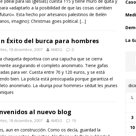
e (ideal para las iglesias) cuesta 115 y tiene muro de quita y
Caso
para «adaptarlo a la posibilidad de que las cosas cambien
 futuro». Esta hecho por artesanos palestinos de Belén
Medi
tianos, imagino): Christmas goes political.
[…]
Demo
n Éxito del burca para hombres
La G
tes, 18 diciembre, 2007
AMDG
0
a chaqueta deportiva con una capucha que se cierra
mente asegurando el completo anonimato. Tiene gafas
radas para ver. Cuesta entre 70 y 120 euros, y se está
endo bien. La policí­a está preocupada porque garantiza el
dic
eto anonimato. La «burqa pour hommes» séduit les jeunes
nniques
L
nvenidos al nuevo blog
3
tes, 18 diciembre, 2007
AMDG
19
10
es, aun en construcción. Como os decí­a, guardad la