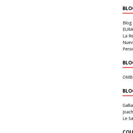
BLOG
Blog
EURA
La R
Nuev
Persi
BLOG
OMB
BLO
Galli
Joach
Le Sa
COU