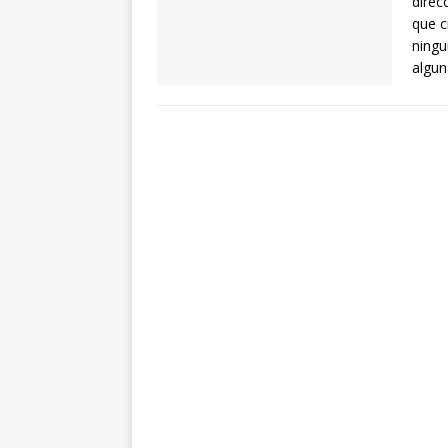
direc
que c
ningu
algun