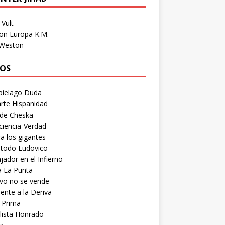
Vult
on Europa K.M.
 Weston
OS
pielago Duda
rte Hispanidad
 de Cheska
ciencia-Verdad
a los gigantes
etodo Ludovico
ador en el Infierno
a La Punta
vo no se vende
ente a la Deriva
 Prima
lista Honrado