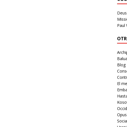
Deus 
Missi
Paul
OTR
Archi
Balua
Blog
Cons
Contr
El m
Embaj
Hast
Koso
Occid
Opus
Socia