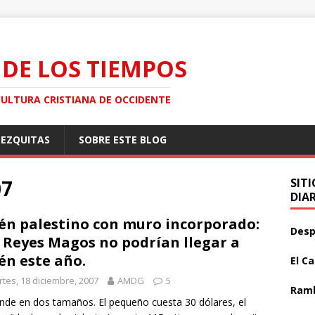
 DE LOS TIEMPOS
CULTURA CRISTIANA DE OCCIDENTE
MEZQUITAS
SOBRE ESTE BLOG
07
SIT
DIA
én palestino con muro incorporado:
Desp
 Reyes Magos no podrían llegar a
én este año.
El C
tes, 18 diciembre, 2007
AMDG
5
Ramb
nde en dos tamaños. El pequeño cuesta 30 dólares, el