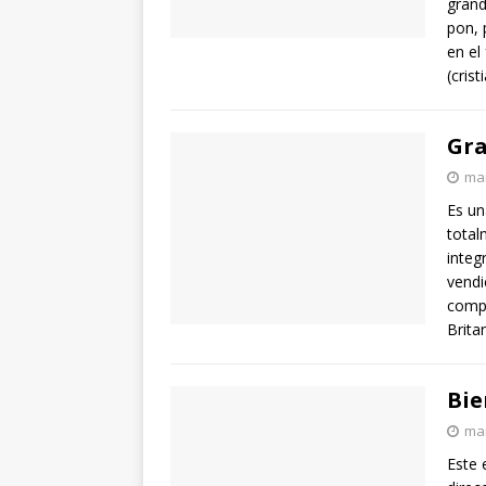
grand
pon, 
en el
(cris
Gra
mar
Es un
total
integ
vendi
compl
Brita
Bie
mar
Este 