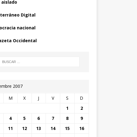
 aislado
terráneo Digital
cracia nacional
azeta Occidental
iembre 2007
M
X
J
V
S
D
1
2
4
5
6
7
8
9
11
12
13
14
15
16