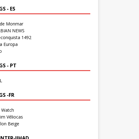
S - ES
 de Monmar
BIAN NEWS
econquista 1492
a Europa
o
S - PT
L
GS -FR
a Watch
im Véliocas
lon Beige
NTER-JIHAD