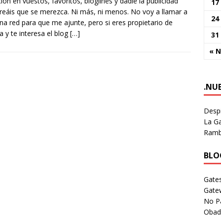
ción en vuestos, favoritos, bloglines y dadle la publicidad
17
reáis que se merezca. Ni más, ni menos. No voy a llamar a
24
na red para que me ajunte, pero si eres propietario de
a y te interesa el blog
[…]
31
« 
.NU
Despi
La Ga
Rambl
BLOG
Gates
Gate
No P
Obad