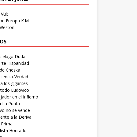
Vult
on Europa K.M.
 Weston
OS
pielago Duda
rte Hispanidad
 de Cheska
ciencia-Verdad
a los gigantes
etodo Ludovico
ador en el Infierno
a La Punta
vo no se vende
ente a la Deriva
 Prima
lista Honrado