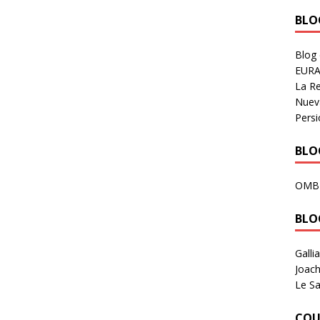
BLOG
Blog
EURA
La R
Nuev
Persi
BLOG
OMB
BLO
Galli
Joach
Le Sa
COU