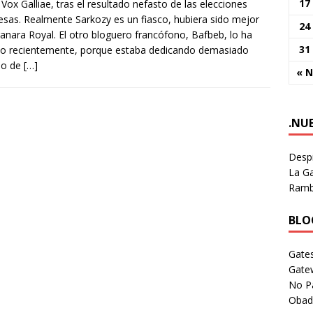
17
, Vox Galliae, tras el resultado nefasto de las elecciones
esas. Realmente Sarkozy es un fiasco, hubiera sido mejor
24
anara Royal. El otro bloguero francófono, Bafbeb, lo ha
31
o recientemente, porque estaba dedicando demasiado
po de
[…]
« 
.NU
Despi
La Ga
Rambl
BLOG
Gates
Gate
No P
Obad