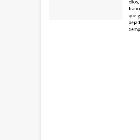
ellos
franc
que g
dejad
tiem