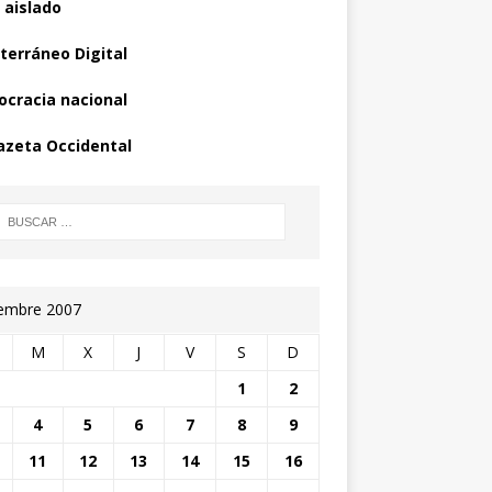
 aislado
terráneo Digital
cracia nacional
azeta Occidental
iembre 2007
M
X
J
V
S
D
1
2
4
5
6
7
8
9
11
12
13
14
15
16