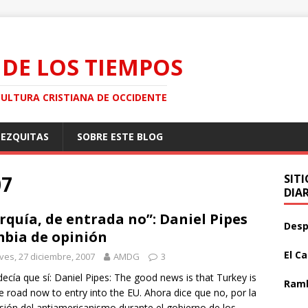
 DE LOS TIEMPOS
CULTURA CRISTIANA DE OCCIDENTE
MEZQUITAS
SOBRE ESTE BLOG
07
SIT
DIA
rquía, de entrada no”: Daniel Pipes
Desp
bia de opinión
El C
ves, 27 diciembre, 2007
AMDG
3
decía que sí: Daniel Pipes: The good news is that Turkey is
Ramb
e road now to entry into the EU. Ahora dice que no, por la
sión del antiamericanismo durante el gobierno de los