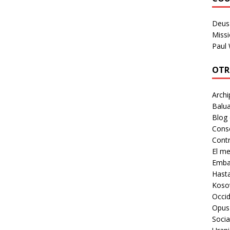
Deus 
Missi
Paul
OTR
Archi
Balua
Blog
Cons
Contr
El m
Embaj
Hast
Koso
Occid
Opus
Socia