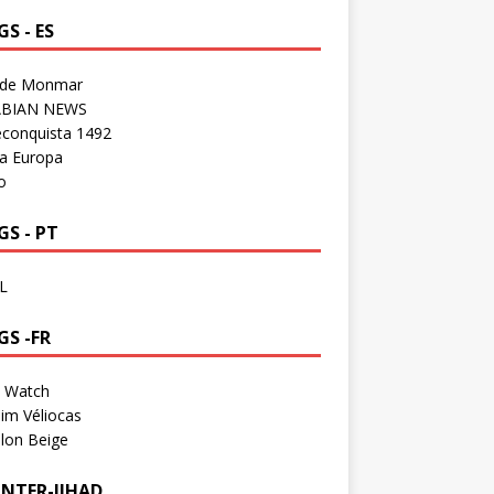
S - ES
 de Monmar
BIAN NEWS
econquista 1492
a Europa
o
S - PT
L
GS -FR
a Watch
im Véliocas
lon Beige
NTER-JIHAD