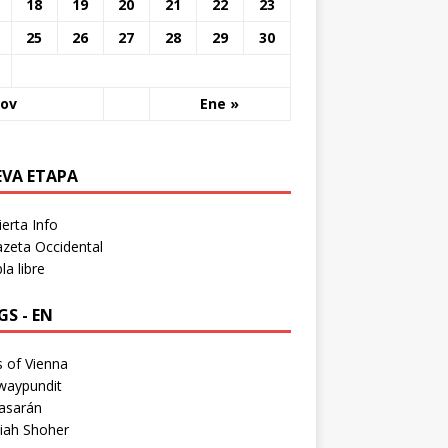
18
19
20
21
22
23
25
26
27
28
29
30
Nov
Ene »
EVA ETAPA
erta Info
zeta Occidental
a libre
S - EN
 of Vienna
waypundit
asarán
iah Shoher