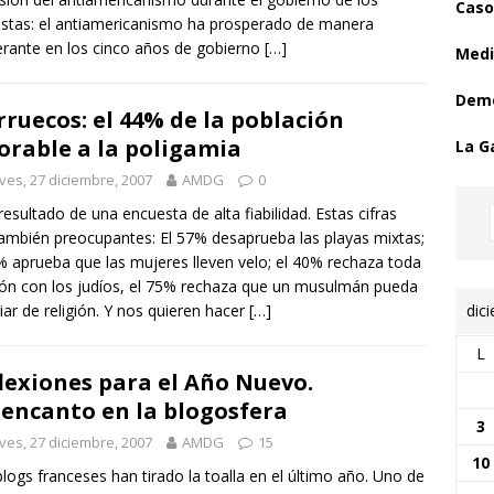
Caso
istas: el antiamericanismo ha prosperado de manera
rante en los cinco años de gobierno
[…]
Medi
Demo
ruecos: el 44% de la población
orable a la poligamia
La G
ves, 27 diciembre, 2007
AMDG
0
 resultado de una encuesta de alta fiabilidad. Estas cifras
ambién preocupantes: El 57% desaprueba las playas mixtas;
% aprueba que las mujeres lleven velo; el 40% rechaza toda
ión con los judíos, el 75% rechaza que un musulmán pueda
dic
ar de religión. Y nos quieren hacer
[…]
L
lexiones para el Año Nuevo.
encanto en la blogosfera
3
ves, 27 diciembre, 2007
AMDG
15
10
logs franceses han tirado la toalla en el último año. Uno de