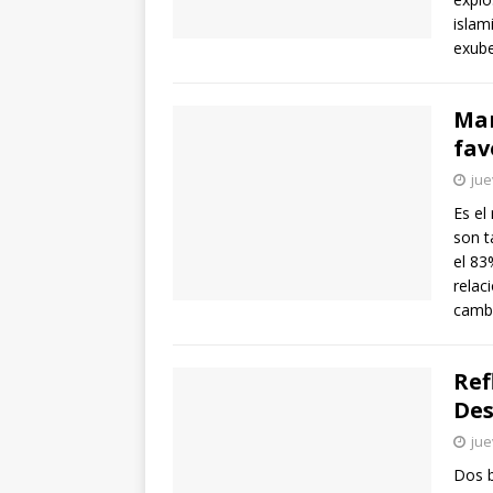
islam
exube
Mar
fav
jue
Es el
son t
el 83
relac
cambi
Ref
Des
jue
Dos b