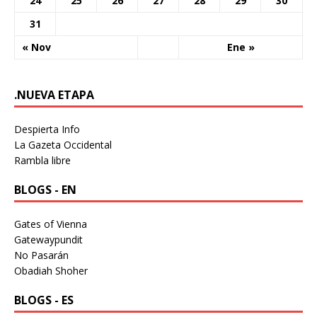
24
25
26
27
28
29
30
31
« Nov
Ene »
.NUEVA ETAPA
Despierta Info
La Gazeta Occidental
Rambla libre
BLOGS - EN
Gates of Vienna
Gatewaypundit
No Pasarán
Obadiah Shoher
BLOGS - ES