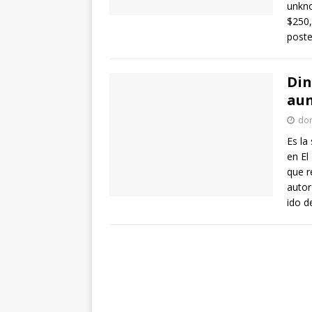
unkno
$250,
post
Din
aun
dom
Es la
en El
que r
autor
ido d