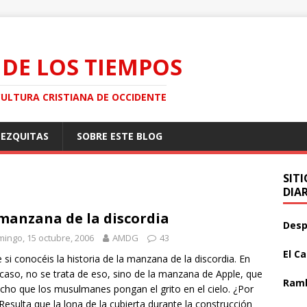
 DE LOS TIEMPOS
CULTURA CRISTIANA DE OCCIDENTE
MEZQUITAS
SOBRE ESTE BLOG
SIT
DIA
manzana de la discordia
Desp
ingo, 15 octubre, 2006
AMDG
43
El C
 si conocéis la historia de la manzana de la discordia. En
caso, no se trata de eso, sino de la manzana de Apple, que
Ramb
cho que los musulmanes pongan el grito en el cielo. ¿Por
Resulta que la lona de la cubierta durante la construcción