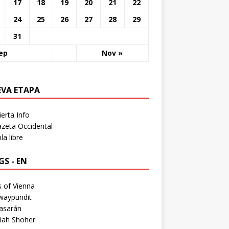
17
18
19
20
21
22
24
25
26
27
28
29
31
ep
Nov »
EVA ETAPA
erta Info
zeta Occidental
a libre
S - EN
 of Vienna
waypundit
asarán
iah Shoher