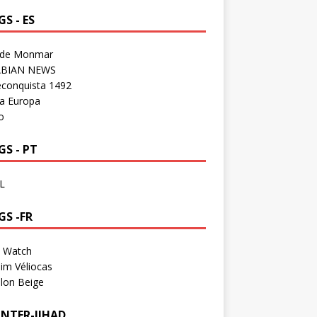
S - ES
 de Monmar
BIAN NEWS
econquista 1492
a Europa
o
S - PT
L
GS -FR
a Watch
im Véliocas
lon Beige
NTER-JIHAD