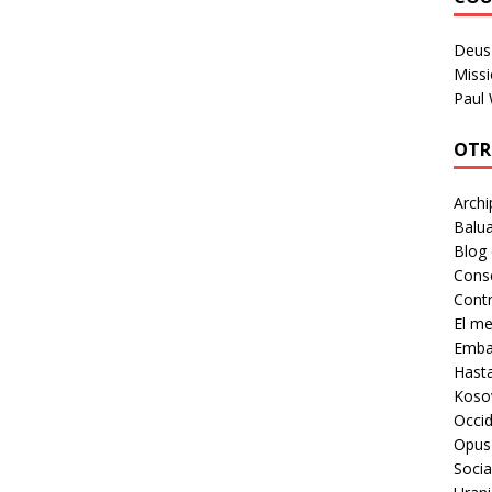
Deus 
Missi
Paul
OTR
Archi
Balua
Blog
Cons
Contr
El m
Embaj
Hast
Koso
Occid
Opus
Socia