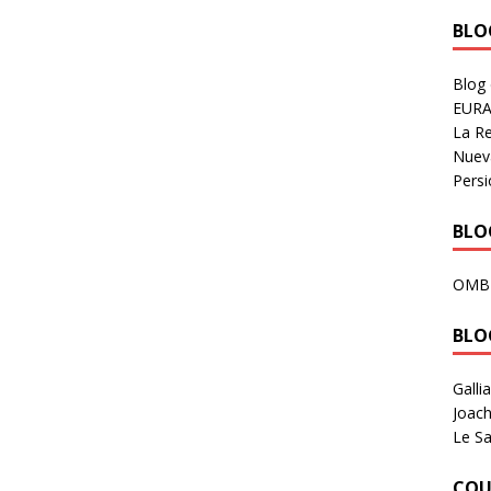
BLOG
Blog
EURA
La R
Nuev
Persi
BLOG
OMB
BLO
Galli
Joach
Le Sa
COU