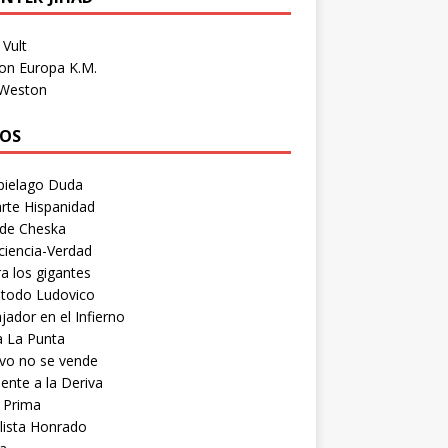
Vult
on Europa K.M.
 Weston
OS
pielago Duda
rte Hispanidad
 de Cheska
ciencia-Verdad
a los gigantes
etodo Ludovico
ador en el Infierno
a La Punta
vo no se vende
ente a la Deriva
 Prima
lista Honrado