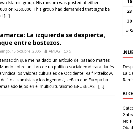
16
wn Islamic group. His ransom was posted at either
000 or $350,000. This group had demanded that signs be
23
ed
[…]
30
« S
amarca: La izquierda se despierta,
que entre bostezos.
ingo, 15 octubre, 2006
AMDG
5
.NU
 sensación que me ha dado un artículo del pasado martes
Despi
 Mundo sobre un libro de un político socialdemócrata danés
La Ga
eivindica los valores culturales de Occidente: Ralf Pittelkow,
Rambl
 de ‘Los islamistas y los ingenuos’, señala que Europa ha
emasiado lejos en el multiculturalismo BRUSELAS.-
[…]
BLOG
Gates
Gate
No P
Obad