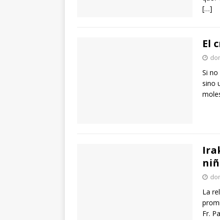
[…]
El 
dom
Si no
sino 
moles
Ira
niñ
dom
La re
promi
Fr. P