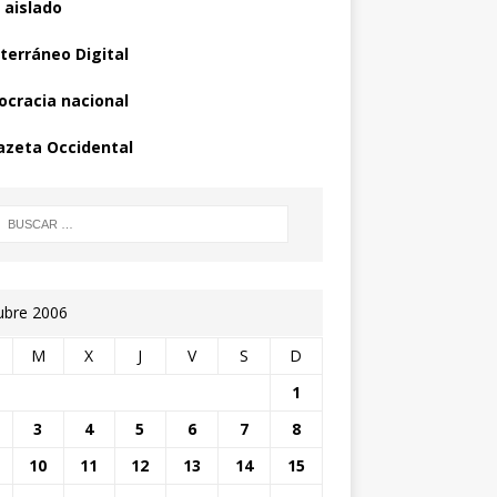
 aislado
terráneo Digital
cracia nacional
azeta Occidental
ubre 2006
M
X
J
V
S
D
1
3
4
5
6
7
8
10
11
12
13
14
15