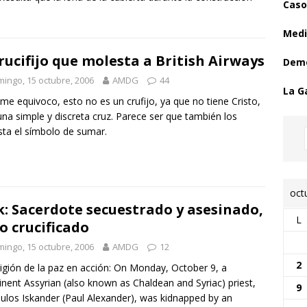
Caso
Medi
crucifijo que molesta a British Airways
Demo
ingo, 15 octubre, 2006
AMDG
44
La G
 me equivoco, esto no es un crufijo, ya que no tiene Cristo,
una simple y discreta cruz. Parece ser que también los
ta el símbolo de sumar.
oct
k: Sacerdote secuestrado y asesinado,
L
o crucificado
ingo, 15 octubre, 2006
AMDG
12
2
ligión de la paz en acción: On Monday, October 9, a
nent Assyrian (also known as Chaldean and Syriac) priest,
9
aulos Iskander (Paul Alexander), was kidnapped by an