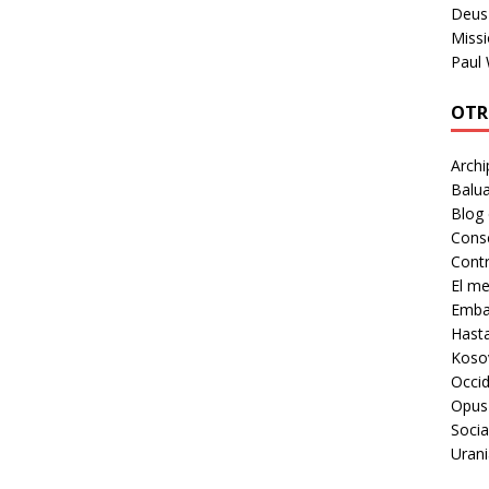
Deus 
Missi
Paul
OTR
Archi
Balua
Blog
Cons
Contr
El m
Embaj
Hast
Koso
Occid
Opus
Socia
Urani