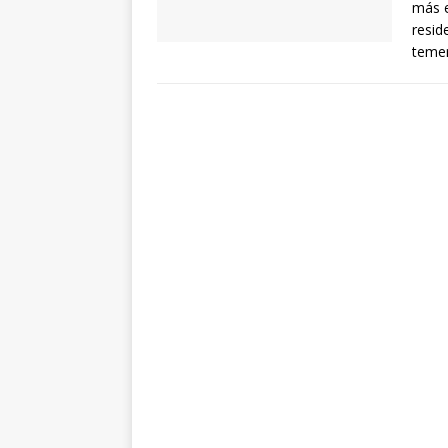
más e
resid
teme