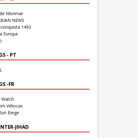
 de Monmar
BIAN NEWS
econquista 1492
a Europa
o
S - PT
L
GS -FR
a Watch
im Véliocas
lon Beige
NTER-JIHAD