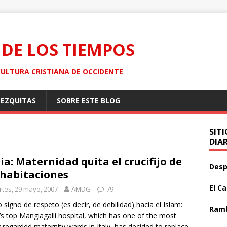
 DE LOS TIEMPOS
CULTURA CRISTIANA DE OCCIDENTE
MEZQUITAS
SOBRE ESTE BLOG
SIT
DIA
lia: Maternidad quita el crucifijo de
Desp
 habitaciones
El C
tes, 29 mayo, 2007
AMDG
79
signo de respeto (es decir, de debilidad) hacia el Islam:
Ramb
’s top Mangiagalli hospital, which has one of the most
y regarded maternity wards in Italy, has decided to replace