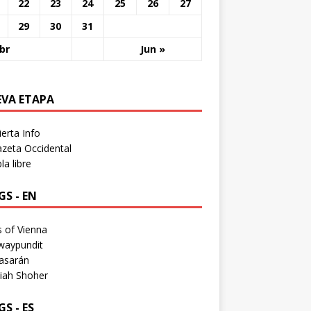
22
23
24
25
26
27
29
30
31
br
Jun »
EVA ETAPA
erta Info
zeta Occidental
a libre
S - EN
 of Vienna
waypundit
asarán
iah Shoher
S - ES