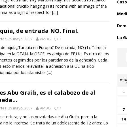
Caso
raditional crucifix hanging in its rooms with an image of the
na as a sign of respect for
[…]
Medi
Demo
quia, de entrada NO. Final.
La G
tes, 29 mayo, 2007
AMDG
1
 de aquí: ¿Turquía en Europa? De entrada, NO (1). Turquía
cipa en la OTAN, la OSCE, es amigo de EE.UU. Es otro de los
entos esgrimidos por los partidarios de la adhesión. Cada
s esto menos relevante: la adhesión a la UE ha sido
onada por los islamistas
[…]
may
L
es Abu Graib, es el calabozo de al
aeda…
tes, 29 mayo, 2007
AMDG
1
7
es tortura, y no las novatadas de Abu Graib, pero a la
14
a no le interesa. Se trata de un adolescente de 12 años: Lo