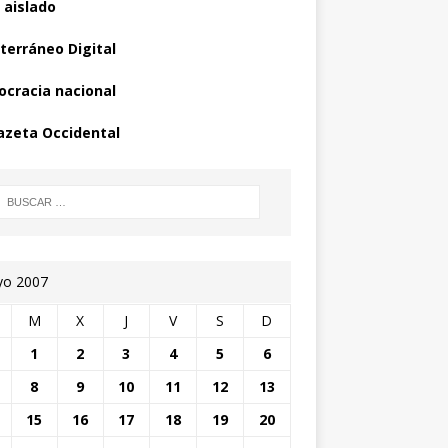
 aislado
terráneo Digital
cracia nacional
azeta Occidental
o 2007
M
X
J
V
S
D
1
2
3
4
5
6
8
9
10
11
12
13
15
16
17
18
19
20