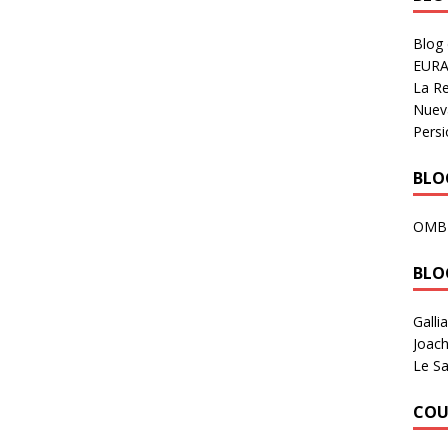
Blog
EURA
La R
Nuev
Persi
BLOG
OMB
BLO
Galli
Joach
Le Sa
COU