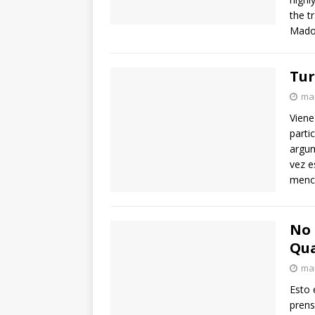
the t
Madon
Tur
mar
Viene
parti
argum
vez e
menci
No 
Qu
mar
Esto 
prens