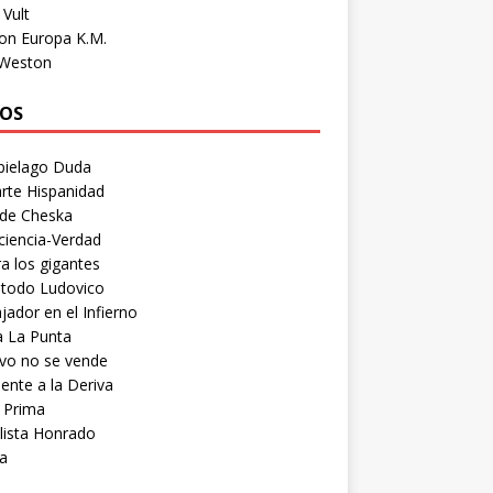
Vult
on Europa K.M.
 Weston
OS
pielago Duda
rte Hispanidad
 de Cheska
ciencia-Verdad
a los gigantes
etodo Ludovico
ador en el Infierno
a La Punta
vo no se vende
ente a la Deriva
 Prima
lista Honrado
a