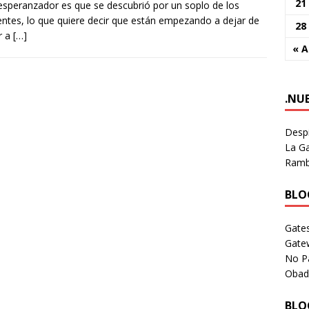
21
speranzador es que se descubrió por un soplo de los
entes, lo que quiere decir que están empezando a dejar de
28
r a
[…]
« A
.NU
Despi
La Ga
Rambl
BLOG
Gates
Gate
No P
Obad
BLOG