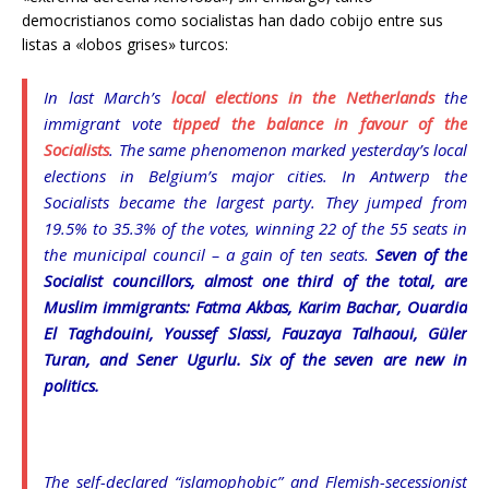
democristianos como socialistas han dado cobijo entre sus
listas a «lobos grises» turcos:
In last March’s
local elections in the Netherlands
the
immigrant vote
tipped the balance in favour of the
Socialists
. The same phenomenon marked yesterday’s local
elections in Belgium’s major cities. In Antwerp the
Socialists became the largest party. They jumped from
19.5% to 35.3% of the votes, winning 22 of the 55 seats in
the municipal council – a gain of ten seats.
Seven of the
Socialist councillors, almost one third of the total, are
Muslim immigrants: Fatma Akbas, Karim Bachar, Ouardia
El Taghdouini, Youssef Slassi, Fauzaya Talhaoui, Güler
Turan, and Sener Ugurlu. Six of the seven are new in
politics.
The self-declared “islamophobic” and Flemish-secessionist