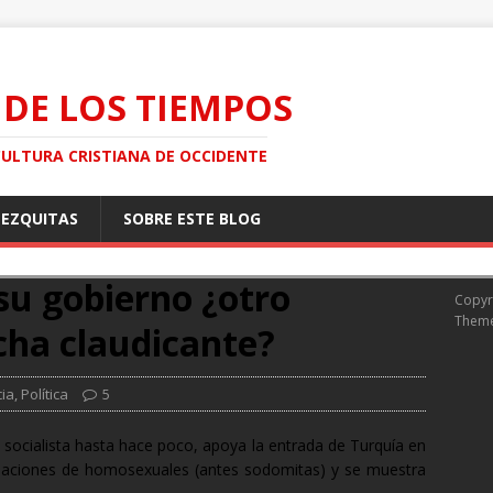
 DE LOS TIEMPOS
CULTURA CRISTIANA DE OCCIDENTE
MEZQUITAS
SOBRE ESTE BLOG
su gobierno ¿otro
Copyr
Them
cha claudicante?
cia
,
Política
5
, socialista hasta hace poco, apoya la entrada de Turquía en
ociaciones de homosexuales (antes sodomitas) y se muestra