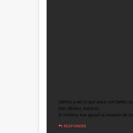
Vamos a ver lo que pasa con Sarko, pa
Isac Albéniz, Asturias.
El ministro ese apoyó la invasión de I
RESPONDER