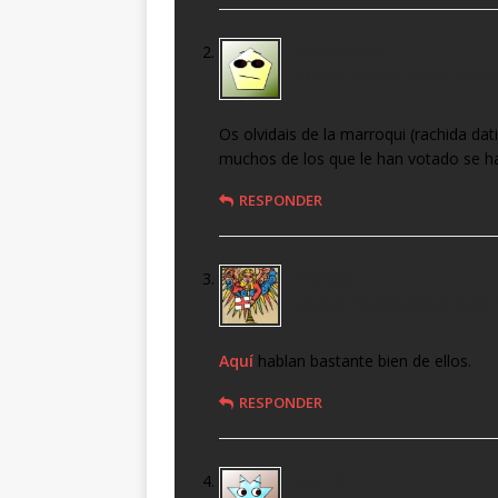
Unknown
SÁBADO, 19 MAYO, 2007 A LAS 03:2
Os olvidais de la marroqui (rachida dat
muchos de los que le han votado se h
RESPONDER
AMDG
SÁBADO, 19 MAYO, 2007 A LAS 08:1
Aquí
hablan bastante bien de ellos.
RESPONDER
guille