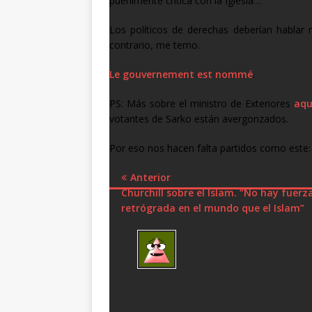
puerilmente crítica con la Iglesia…
Los políticos de derechas deberían hablar
contrario, me temo.
Le gouvernement est nommé
.
PS: Más sobre el ministro de Exteriores
aqu
votantes de Sarko están avergonzados.
Por eso nos hacen falta partidos como este:
Anterior
Churchill sobre el Islam. “No hay fuer
retrógrada en el mundo que el Islam”