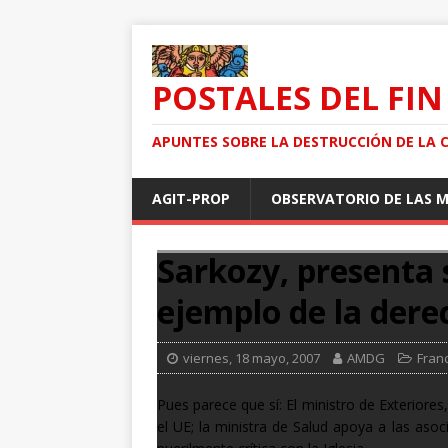
POSTALES DEL FIN
APUNTES SOBRE LA DESTRUCCIÓN DE LA 
AGIT-PROP
OBSERVATORIO DE LAS 
Sarkozy, presenta 
ejemplo de la dere
viernes, 18 mayo, 2007
AMDG
Fran
Pues parece que sí: El ministro de Exteriores
el UE; la ministra de Salud apoya a las as