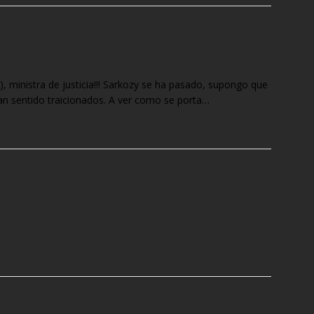
1
i), ministra de justicia!!! Sarkozy se ha pasado, supongo que
an sentido traicionados. A ver como se porta…
9