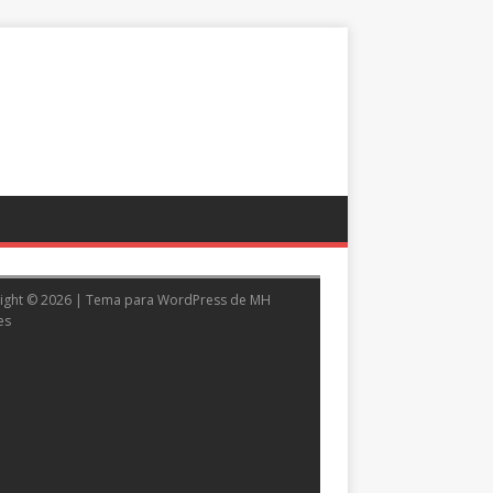
ight © 2026 | Tema para WordPress de
MH
es