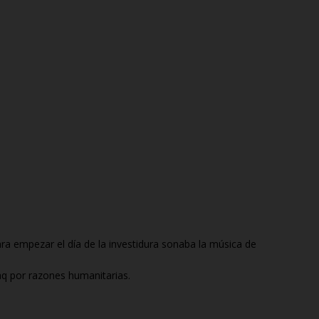
Y
O
,
2
0
0
7
A
L
A
S
2
3
:
5
5
ra empezar el día de la investidura sonaba la música de
raq por razones humanitarias.