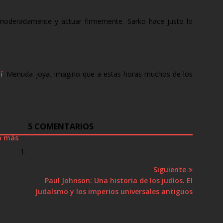
 moderadamente y actuar firmemente. Sarko hace justo lo
í
. Menuda joya. Imagino que a estas horas muchos de los
5 COMENTARIOS
za más
e
n
Siguiente
S
Paul Johnson: Una historia de los judíos. El
d
Judaísmo y los imperios universales antiguos
e
r